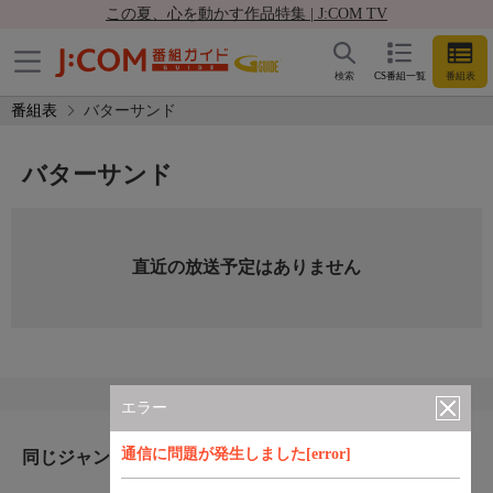
この夏、心を動かす作品特集 | J:COM TV
検索
CS番組一覧
番組表
番組表
バターサンド
バターサンド
直近の放送予定はありません
エラー
通信に問題が発生しました[error]
同じジャンルのおすすめ番組