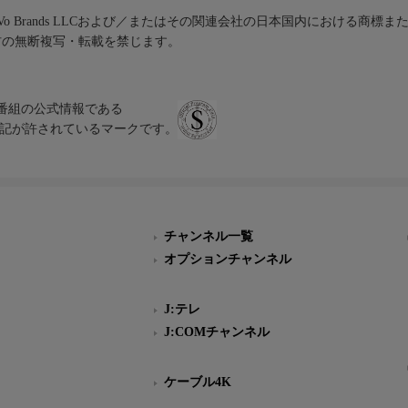
iVo Brands LLCおよび／またはその関連会社の日本国内における商標
材の無断複写・転載を禁じます。
、テレビ番組の公式情報である
スにのみ表記が許されているマークです。
チャンネル一覧
オプションチャンネル
J:テレ
J:COMチャンネル
ケーブル4K