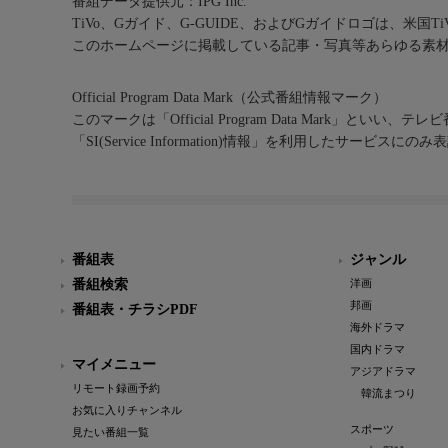
番組データ提供元：IPG Inc.
TiVo、Gガイド、G-GUIDE、およびGガイドロゴは、米国T
このホームページに掲載している記事・写真等あらゆる素
Official Program Data Mark（公式番組情報マーク）
このマークは「Official Program Data Mark」といい
「SI(Service Information)情報」を利用したサービ
番組表
ジャンル
番組検索
洋画
邦画
番組表・チラシPDF
海外ドラマ
国内ドラマ
マイメニュー
アジアドラマ
リモート録画予約
韓流まつり
お気に入りチャンネル
スポーツ
見たい番組一覧