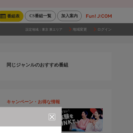
CS番組一覧
加入案内
番組表
地域変更
ログイン
設定地域：
東京 東エリア
同じジャンルのおすすめ番組
キャンペーン・お得な情報