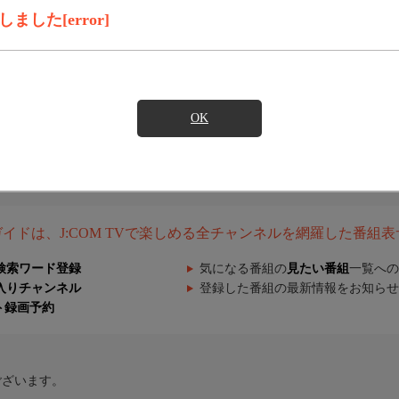
した[error]
OK
組ガイドは、J:COM TVで楽しめる全チャンネルを網羅した番組
検索ワード登録
気になる番組の
見たい番組
一覧への
入りチャンネル
登録した番組の最新情報をお知らせ
ト録画予約
ございます。