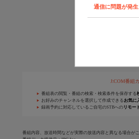
通信に問題が発生しま
J:COM番
番組表の閲覧・番組の検索・検索条件を保存する
お好みのチャンネルを選択して作成できる
お気に
録画予約に対応しているご自宅のSTBへの
リモー
番組内容、放送時間などが実際の放送内容と異なる場合が