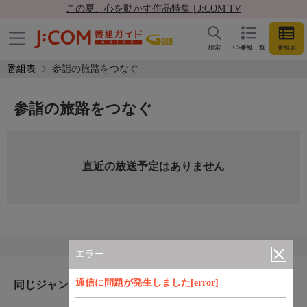
この夏、心を動かす作品特集 | J:COM TV
検索
CS番組一覧
番組表
番組表
参詣の旅路をつなぐ
参詣の旅路をつなぐ
直近の放送予定はありません
エラー
通信に問題が発生しました[error]
同じジャンルのおすすめ番組