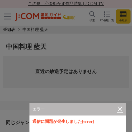
この夏、心を動かす作品特集 | J:COM TV
検索
CS番組一覧
番組表
番組表
中国料理 藍天
中国料理 藍天
直近の放送予定はありません
エラー
通信に問題が発生しました[error]
同じジャンルのおすすめ番組