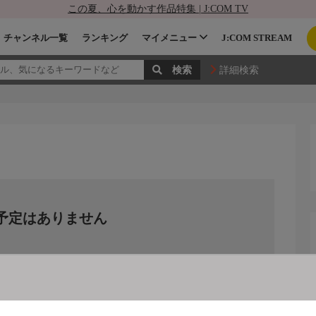
この夏、心を動かす作品特集 | J:COM TV
チャンネル一覧
ランキング
マイメニュー
J:COM STREAM
詳細検索
予定はありません