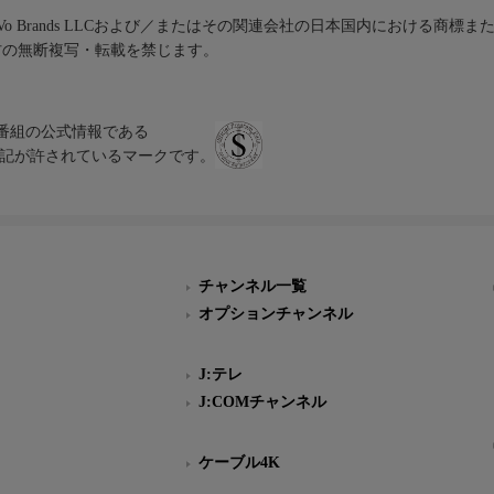
iVo Brands LLCおよび／またはその関連会社の日本国内における商標
材の無断複写・転載を禁じます。
、テレビ番組の公式情報である
スにのみ表記が許されているマークです。
チャンネル一覧
オプションチャンネル
J:テレ
J:COMチャンネル
ケーブル4K