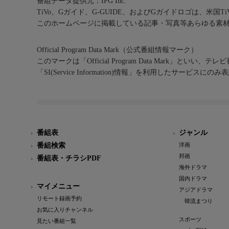
番組データ提供元：IPG Inc.
TiVo、Gガイド、G-GUIDE、およびGガイドロゴは、米国T
このホームページに掲載している記事・写真等あらゆる素
Official Program Data Mark（公式番組情報マーク）
このマークは「Official Program Data Mark」といい
「SI(Service Information)情報」を利用したサービ
番組表
ジャンル
番組検索
洋画
邦画
番組表・チラシPDF
海外ドラマ
国内ドラマ
マイメニュー
アジアドラマ
リモート録画予約
韓流まつり
お気に入りチャンネル
スポーツ
見たい番組一覧