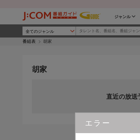
ジャンル
番組表
胡家
胡家
直近の放送
エラー