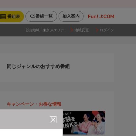
CS番組一覧
加入案内
番組表
地域変更
ログイン
設定地域：
東京 東エリア
同じジャンルのおすすめ番組
キャンペーン・お得な情報