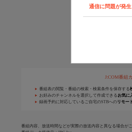
通信に問題が発生しま
J:COM番
番組表の閲覧・番組の検索・検索条件を保存する
お好みのチャンネルを選択して作成できる
お気に
録画予約に対応しているご自宅のSTBへの
リモー
番組内容、放送時間などが実際の放送内容と異なる場合が