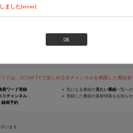
した[error]
OK
組ガイドは、J:COM TVで楽しめる全チャンネルを網羅した番組
検索ワード登録
気になる番組の
見たい番組
一覧への
入りチャンネル
登録した番組の最新情報をお知らせ
ト録画予約
ございます。