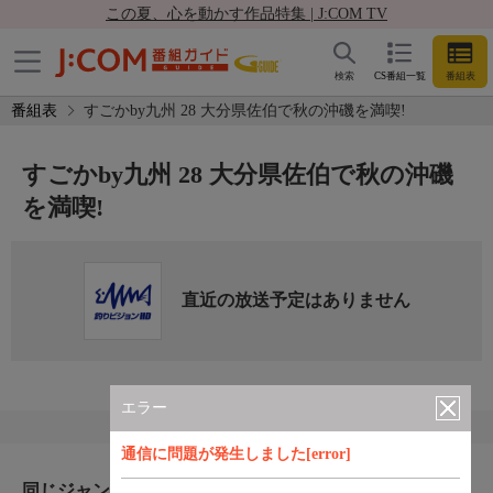
この夏、心を動かす作品特集 | J:COM TV
検索
CS番組一覧
番組表
番組表
すごかby九州 28 大分県佐伯で秋の沖磯を満喫!
すごかby九州 28 大分県佐伯で秋の沖磯
を満喫!
直近の放送予定はありません
エラー
通信に問題が発生しました[error]
同じジャンルのおすすめ番組