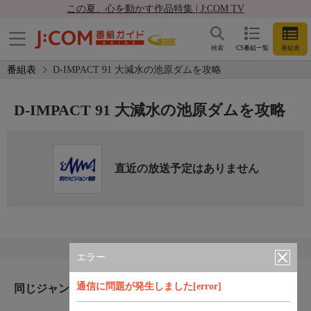
この夏、心を動かす作品特集 | J:COM TV
検索
CS番組一覧
番組表
番組表
D-IMPACT 91 大減水の池原ダムを攻略
D-IMPACT 91 大減水の池原ダムを攻略
直近の放送予定はありません
エラー
通信に問題が発生しました[error]
同じジャンルのおすすめ番組