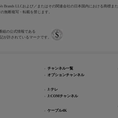
iVo Brands LLCおよび／またはその関連会社の日本国内における商標
材の無断複写・転載を禁じます。
、テレビ番組の公式情報である
スにのみ表記が許されているマークです。
チャンネル一覧
オプションチャンネル
J:テレ
J:COMチャンネル
ケーブル4K