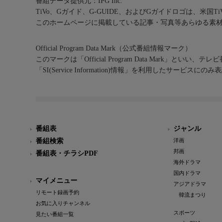
番組データ提供元：IPG Inc.
TiVo、Gガイド、G-GUIDE、およびGガイドロゴは、米国T
このホームページに掲載している記事・写真等あらゆる素
Official Program Data Mark（公式番組情報マーク）
このマークは「Official Program Data Mark」といい
「SI(Service Information)情報」を利用したサービ
番組表
ジャンル
番組検索
洋画
邦画
番組表・チラシPDF
海外ドラマ
国内ドラマ
マイメニュー
アジアドラマ
リモート録画予約
韓流まつり
お気に入りチャンネル
スポーツ
見たい番組一覧