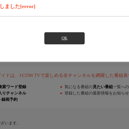
した[error]
OK
組ガイドは、J:COM TVで楽しめる全チャンネルを網羅した番組
検索ワード登録
気になる番組の
見たい番組
一覧への
入りチャンネル
登録した番組の最新情報をお知らせ
ト録画予約
ございます。