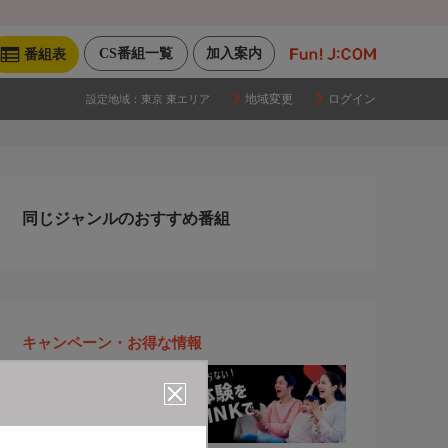
CS番組一覧
加入案内
番組表
地域変更
ログイン
設定地域：
東京 東エリア
同じジャンルのおすすめ番組
キャンペーン・お得な情報