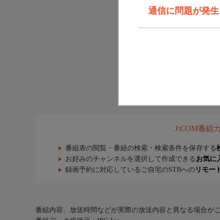
通信に問題が発生しま
J:COM番
番組表の閲覧・番組の検索・検索条件を保存する
お好みのチャンネルを選択して作成できる
お気に
録画予約に対応しているご自宅のSTBへの
リモー
番組内容、放送時間などが実際の放送内容と異なる場合が