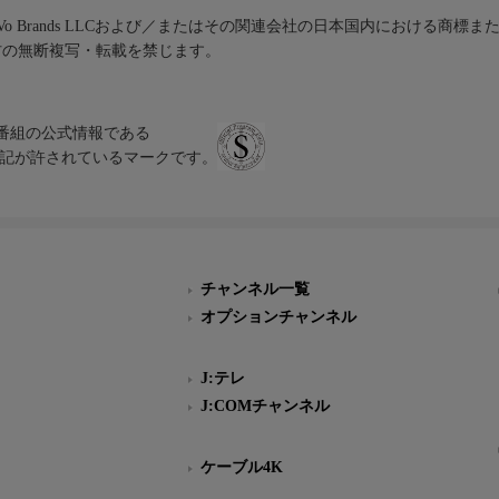
iVo Brands LLCおよび／またはその関連会社の日本国内における商標
材の無断複写・転載を禁じます。
、テレビ番組の公式情報である
スにのみ表記が許されているマークです。
チャンネル一覧
オプションチャンネル
J:テレ
J:COMチャンネル
ケーブル4K