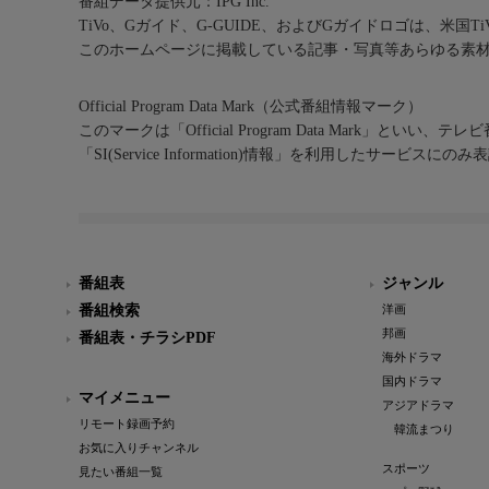
番組データ提供元：IPG Inc.
TiVo、Gガイド、G-GUIDE、およびGガイドロゴは、米国T
このホームページに掲載している記事・写真等あらゆる素
Official Program Data Mark（公式番組情報マーク）
このマークは「Official Program Data Mark」といい
「SI(Service Information)情報」を利用したサービ
番組表
ジャンル
番組検索
洋画
邦画
番組表・チラシPDF
海外ドラマ
国内ドラマ
マイメニュー
アジアドラマ
リモート録画予約
韓流まつり
お気に入りチャンネル
スポーツ
見たい番組一覧