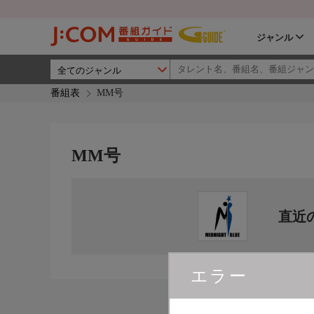
ジャンル
番組表
MM号
MM号
直近
エラー