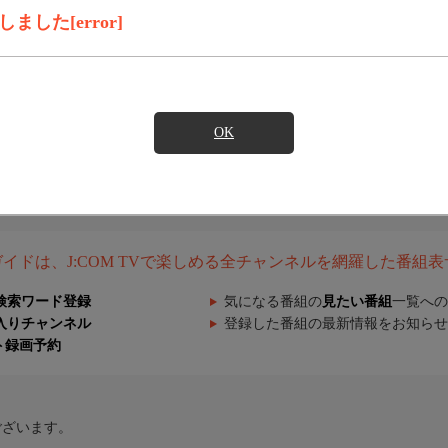
した[error]
OK
組ガイドは、J:COM TVで楽しめる全チャンネルを網羅した番組
検索ワード登録
気になる番組の
見たい番組
一覧への
入りチャンネル
登録した番組の最新情報をお知らせ
ト録画予約
ございます。