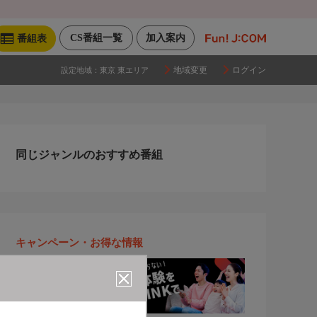
CS番組一覧
加入案内
番組表
地域変更
ログイン
設定地域：
東京 東エリア
同じジャンルのおすすめ番組
キャンペーン・お得な情報