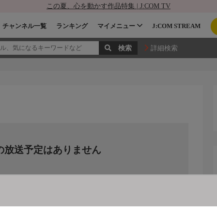
この夏、心を動かす作品特集 | J:COM TV
チャンネル一覧
ランキング
マイメニュー
J:COM STREAM
詳細検索
の放送予定はありません