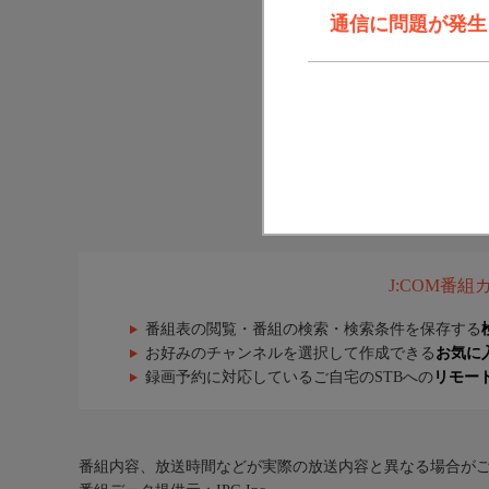
通信に問題が発生しま
J:COM番
番組表の閲覧・番組の検索・検索条件を保存する
お好みのチャンネルを選択して作成できる
お気に
録画予約に対応しているご自宅のSTBへの
リモー
番組内容、放送時間などが実際の放送内容と異なる場合が