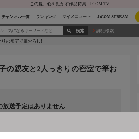
この夏、心を動かす作品特集 | J:COM TV
チャンネル一覧
ランキング
マイメニュー
J:COM STREAM
詳細検索
きりの密室で筆おろし!
子の親友と2人っきりの密室で筆お
の放送予定はありません