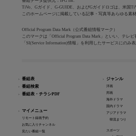
番組データ提供元：IPG Inc.
TiVo、Gガイド、G-GUIDE、およびGガイドロゴは、米国T
このホームページに掲載している記事・写真等あらゆる素
Official Program Data Mark（公式番組情報マーク）
このマークは「Official Program Data Mark」といい
「SI(Service Information)情報」を利用したサービ
番組表
ジャンル
番組検索
洋画
邦画
番組表・チラシPDF
海外ドラマ
国内ドラマ
マイメニュー
アジアドラマ
リモート録画予約
韓流まつり
お気に入りチャンネル
スポーツ
見たい番組一覧