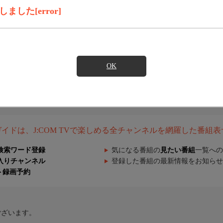
した[error]
OK
組ガイドは、J:COM TVで楽しめる全チャンネルを網羅した番組
検索ワード登録
気になる番組の
見たい番組
一覧への
入りチャンネル
登録した番組の最新情報をお知らせ
ト録画予約
ございます。