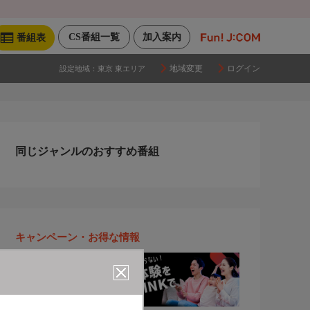
CS番組一覧
加入案内
番組表
地域変更
ログイン
設定地域：
東京 東エリア
同じジャンルのおすすめ番組
キャンペーン・お得な情報