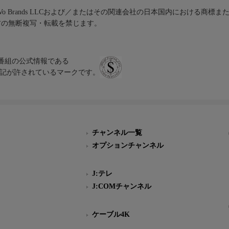
iVo Brands LLCおよび／またはその関連会社の日本国内における商標
材の無断複写・転載を禁じます。
、テレビ番組の公式情報である
スにのみ表記が許されているマークです。
チャンネル一覧
オプションチャンネル
J:テレ
J:COMチャンネル
ケーブル4K