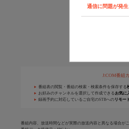
通信に問題が発生しま
J:COM番
番組表の閲覧・番組の検索・検索条件を保存する
お好みのチャンネルを選択して作成できる
お気に
録画予約に対応しているご自宅のSTBへの
リモー
番組内容、放送時間などが実際の放送内容と異なる場合が