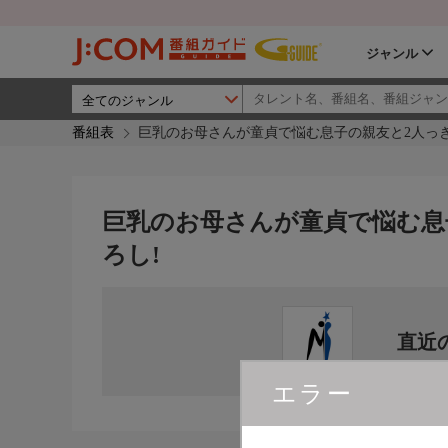
ジャンル
番組表
巨乳のお母さんが童貞で悩む息子の親友と2人っ
巨乳のお母さんが童貞で悩む息
ろし!
直近
エラー