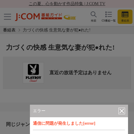
この夏、心を動かす作品特集 | J:COM TV
検索
CS番組一覧
番組表
番組表
力づくの快感 生意気な妻が犯●れた!
力づくの快感 生意気な妻が犯●れた!
直近の放送予定はありません
エラー
通信に問題が発生しました[error]
同じジャンルのおすすめ番組