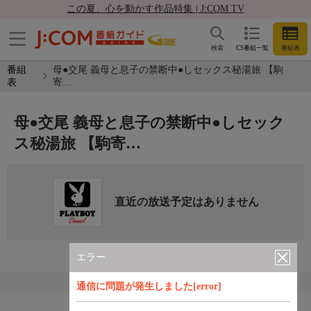
この夏、心を動かす作品特集 | J:COM TV
検索
CS番組一覧
番組表
番組
母●交尾 義母と息子の禁断中●しセックス秘湯旅 【駒
表
寄…
母●交尾 義母と息子の禁断中●しセック
ス秘湯旅 【駒寄…
直近の放送予定はありません
エラー
通信に問題が発生しました[error]