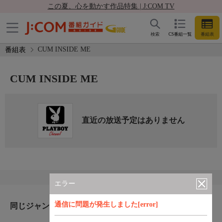
この夏、心を動かす作品特集 | J:COM TV
検索
CS番組一覧
番組表
CUM INSIDE ME
番組表
CUM INSIDE ME
直近の放送予定はありません
エラー
通信に問題が発生しました[error]
同じジャンルのおすすめ番組