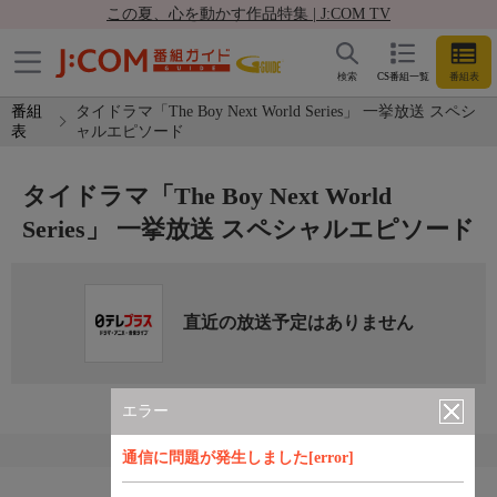
この夏、心を動かす作品特集 | J:COM TV
検索
CS番組一覧
番組表
番組
タイドラマ「The Boy Next World Series」 一挙放送 スペシ
表
ャルエピソード
タイドラマ「The Boy Next World
Series」 一挙放送 スペシャルエピソード
直近の放送予定はありません
エラー
通信に問題が発生しました[error]