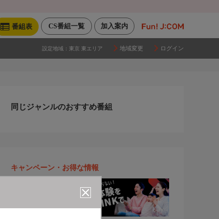
CS番組一覧
加入案内
番組表
地域変更
ログイン
設定地域：
東京 東エリア
同じジャンルのおすすめ番組
キャンペーン・お得な情報