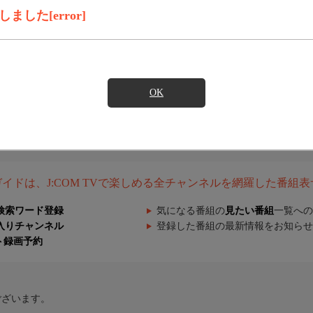
した[error]
OK
組ガイドは、J:COM TVで楽しめる全チャンネルを網羅した番組
検索ワード登録
気になる番組の
見たい番組
一覧への
入りチャンネル
登録した番組の最新情報をお知らせ
ト録画予約
ございます。