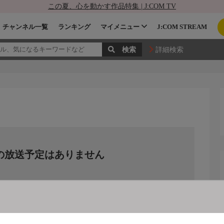
この夏、心を動かす作品特集 | J:COM TV
チャンネル一覧
ランキング
マイメニュー
J:COM STREAM
詳細検索
の放送予定はありません