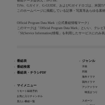
番組データ提供元：IPG Inc.
TiVo、Gガイド、G-GUIDE、およびGガイドロゴは、米国T
このホームページに掲載している記事・写真等あらゆる素
Official Program Data Mark（公式番組情報マーク）
このマークは「Official Program Data Mark」といい
「SI(Service Information)情報」を利用したサービ
番組表
ジャンル
番組検索
洋画
邦画
番組表・チラシPDF
海外ドラマ
国内ドラマ
マイメニュー
アジアドラマ
リモート録画予約
韓流まつり
お気に入りチャンネル
スポーツ
見たい番組一覧