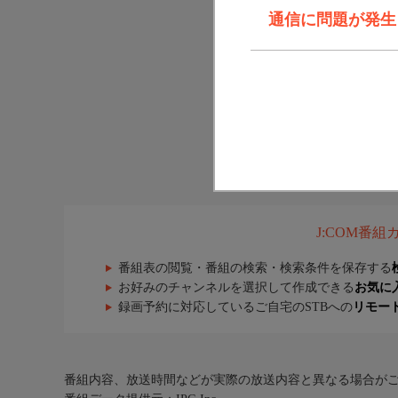
通信に問題が発生しま
J:COM番
番組表の閲覧・番組の検索・検索条件を保存する
お好みのチャンネルを選択して作成できる
お気に
録画予約に対応しているご自宅のSTBへの
リモー
番組内容、放送時間などが実際の放送内容と異なる場合が