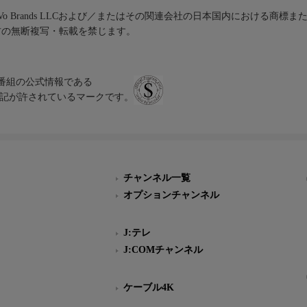
iVo Brands LLCおよび／またはその関連会社の日本国内における商標
材の無断複写・転載を禁じます。
、テレビ番組の公式情報である
スにのみ表記が許されているマークです。
チャンネル一覧
オプションチャンネル
J:テレ
J:COMチャンネル
ケーブル4K