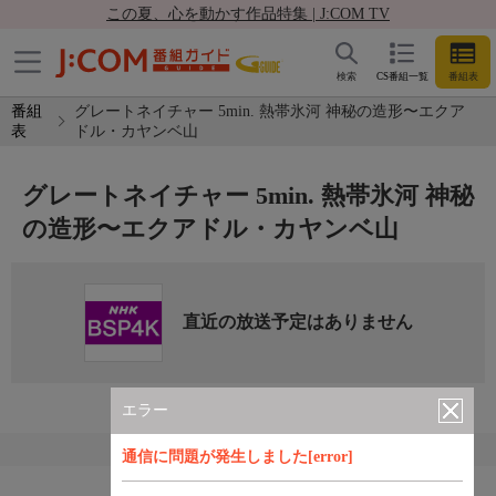
この夏、心を動かす作品特集 | J:COM TV
検索
CS番組一覧
番組表
番組
グレートネイチャー 5min. 熱帯氷河 神秘の造形〜エクア
表
ドル・カヤンベ山
グレートネイチャー 5min. 熱帯氷河 神秘
の造形〜エクアドル・カヤンベ山
直近の放送予定はありません
エラー
通信に問題が発生しました[error]