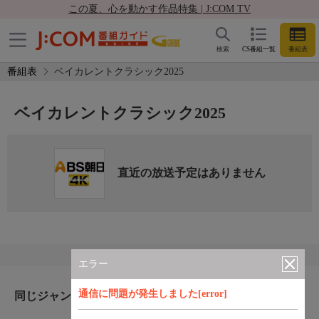
この夏、心を動かす作品特集 | J:COM TV
検索
CS番組一覧
番組表
番組表
ベイカレントクラシック2025
ベイカレントクラシック2025
直近の放送予定はありません
エラー
通信に問題が発生しました[error]
同じジャンルのおすすめ番組