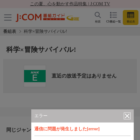
この夏、心を動かす作品特集 | J:COM TV
検索
CS番組一覧
番組表
番組表
科学×冒険サバイバル!
科学×冒険サバイバル!
直近の放送予定はありません
エラー
通信に問題が発生しました[error]
同じジャンルのおすすめ番組