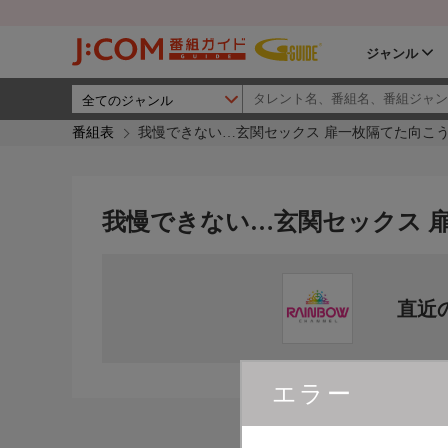
ジャンル
番組表
我慢できない…玄関セックス 扉一枚隔てた向こう
我慢できない…玄関セックス 
直近
エラー