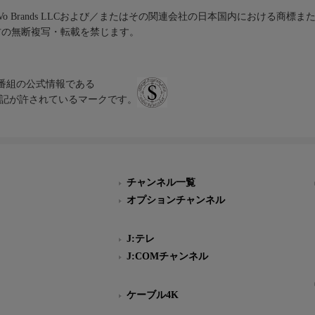
iVo Brands LLCおよび／またはその関連会社の日本国内における商標
材の無断複写・転載を禁じます。
、テレビ番組の公式情報である
スにのみ表記が許されているマークです。
チャンネル一覧
オプションチャンネル
J:テレ
J:COMチャンネル
ケーブル4K