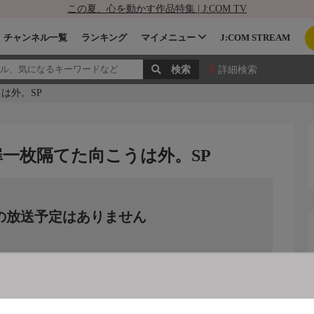
この夏、心を動かす作品特集 | J:COM TV
チャンネル一覧
ランキング
マイメニュー
J:COM STREAM
詳細検索
は外。SP
扉一枚隔てた向こうは外。SP
の放送予定はありません