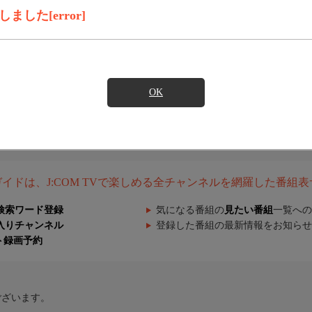
した[error]
OK
組ガイドは、J:COM TVで楽しめる全チャンネルを網羅した番組
検索ワード登録
気になる番組の
見たい番組
一覧への
入りチャンネル
登録した番組の最新情報をお知らせ
ト録画予約
ございます。