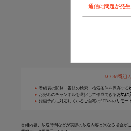
通信に問題が発生しま
J:COM番
番組表の閲覧・番組の検索・検索条件を保存する
お好みのチャンネルを選択して作成できる
お気に
録画予約に対応しているご自宅のSTBへの
リモー
番組内容、放送時間などが実際の放送内容と異なる場合が