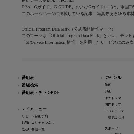
番組データ提供元：IPG Inc.
TiVo、Gガイド、G-GUIDE、およびGガイドロゴは、米国T
このホームページに掲載している記事・写真等あらゆる素
Official Program Data Mark（公式番組情報マーク）
このマークは「Official Program Data Mark」といい
「SI(Service Information)情報」を利用したサービ
番組表
ジャンル
番組検索
洋画
邦画
番組表・チラシPDF
海外ドラマ
国内ドラマ
マイメニュー
アジアドラマ
リモート録画予約
韓流まつり
お気に入りチャンネル
スポーツ
見たい番組一覧