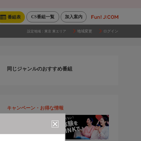
CS番組一覧
加入案内
番組表
地域変更
ログイン
設定地域：
東京 東エリア
同じジャンルのおすすめ番組
キャンペーン・お得な情報