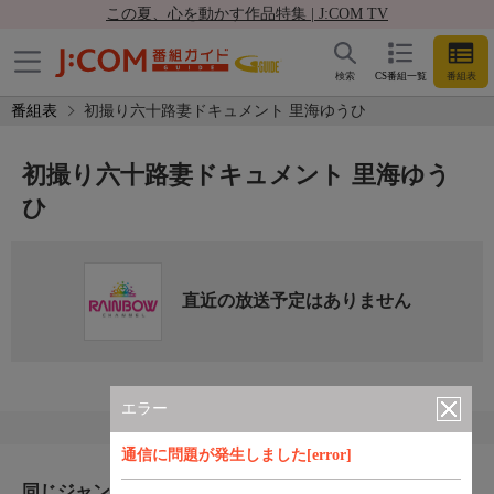
この夏、心を動かす作品特集 | J:COM TV
検索
CS番組一覧
番組表
番組表
初撮り六十路妻ドキュメント 里海ゆうひ
初撮り六十路妻ドキュメント 里海ゆう
ひ
直近の放送予定はありません
エラー
通信に問題が発生しました[error]
同じジャンルのおすすめ番組