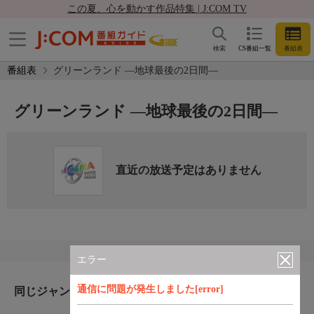
この夏、心を動かす作品特集 | J:COM TV
検索
CS番組一覧
番組表
番組表
グリーンランド ―地球最後の2日間―
グリーンランド ―地球最後の2日間―
直近の放送予定はありません
エラー
通信に問題が発生しました[error]
同じジャンルのおすすめ番組