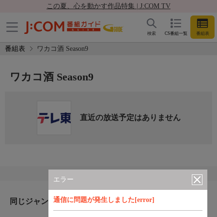
この夏、心を動かす作品特集 | J:COM TV
検索
CS番組一覧
番組表
番組表
ワカコ酒 Season9
ワカコ酒 Season9
直近の放送予定はありません
エラー
通信に問題が発生しました[error]
同じジャンルのおすすめ番組