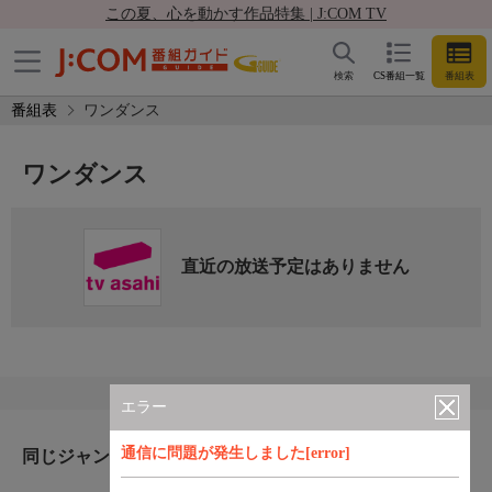
この夏、心を動かす作品特集 | J:COM TV
検索
CS番組一覧
番組表
番組表
ワンダンス
ワンダンス
直近の放送予定はありません
エラー
通信に問題が発生しました[error]
同じジャンルのおすすめ番組