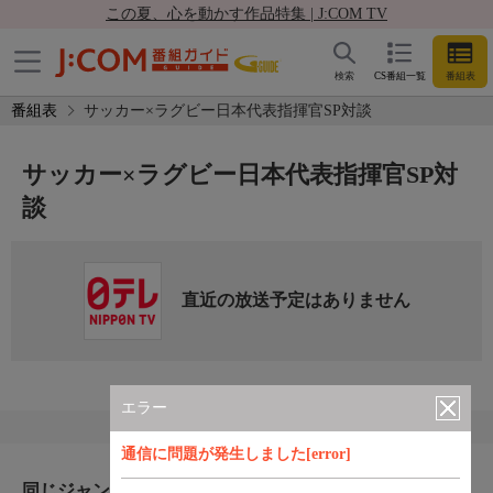
この夏、心を動かす作品特集 | J:COM TV
検索
CS番組一覧
番組表
番組表
サッカー×ラグビー日本代表指揮官SP対談
サッカー×ラグビー日本代表指揮官SP対
談
直近の放送予定はありません
エラー
通信に問題が発生しました[error]
同じジャンルのおすすめ番組