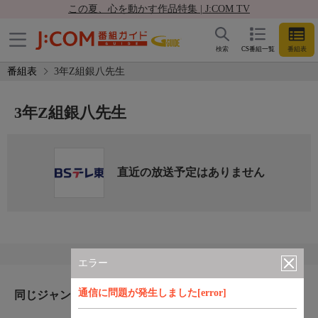
この夏、心を動かす作品特集 | J:COM TV
検索
CS番組一覧
番組表
番組表
3年Z組銀八先生
3年Z組銀八先生
直近の放送予定はありません
エラー
通信に問題が発生しました[error]
同じジャンルのおすすめ番組