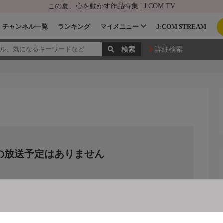
この夏、心を動かす作品特集 | J:COM TV
チャンネル一覧
ランキング
マイメニュー
J:COM STREAM
詳細検索
の放送予定はありません