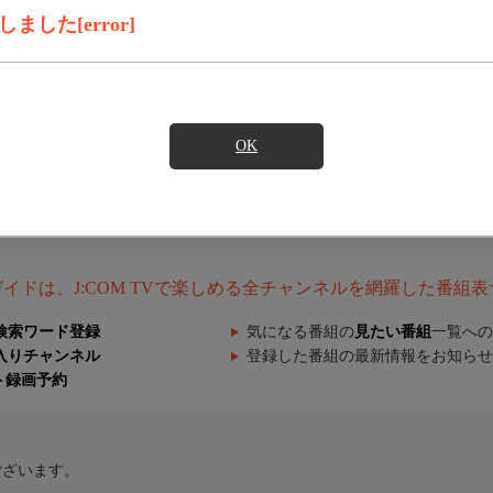
した[error]
OK
組ガイドは、J:COM TVで楽しめる全チャンネルを網羅した番組
検索ワード登録
気になる番組の
見たい番組
一覧への
入りチャンネル
登録した番組の最新情報をお知らせ
ト録画予約
ございます。