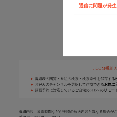
通信に問題が発生しま
J:COM番
番組表の閲覧・番組の検索・検索条件を保存する
お好みのチャンネルを選択して作成できる
お気に
録画予約に対応しているご自宅のSTBへの
リモー
番組内容、放送時間などが実際の放送内容と異なる場合が