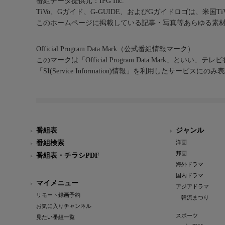
番組データ提供元：IPG Inc.
TiVo、Gガイド、G-GUIDE、およびGガイドロゴは、米国T
このホームページに掲載している記事・写真等あらゆる素
Official Program Data Mark（公式番組情報マーク）
このマークは「Official Program Data Mark」といい
「SI(Service Information)情報」を利用したサービ
番組表
ジャンル
番組検索
洋画
邦画
番組表・チラシPDF
海外ドラマ
国内ドラマ
マイメニュー
アジアドラマ
リモート録画予約
韓流まつり
お気に入りチャンネル
スポーツ
見たい番組一覧