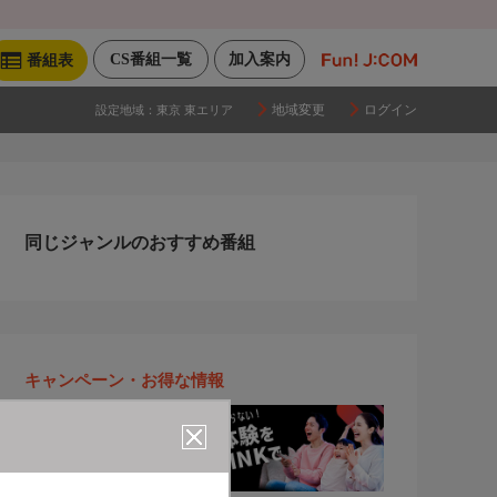
CS番組一覧
加入案内
番組表
地域変更
ログイン
設定地域：
東京 東エリア
同じジャンルのおすすめ番組
キャンペーン・お得な情報