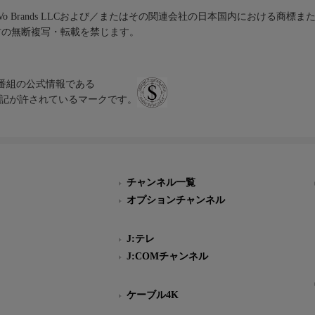
iVo Brands LLCおよび／またはその関連会社の日本国内における商標
材の無断複写・転載を禁じます。
、テレビ番組の公式情報である
スにのみ表記が許されているマークです。
チャンネル一覧
オプションチャンネル
J:テレ
J:COMチャンネル
ケーブル4K