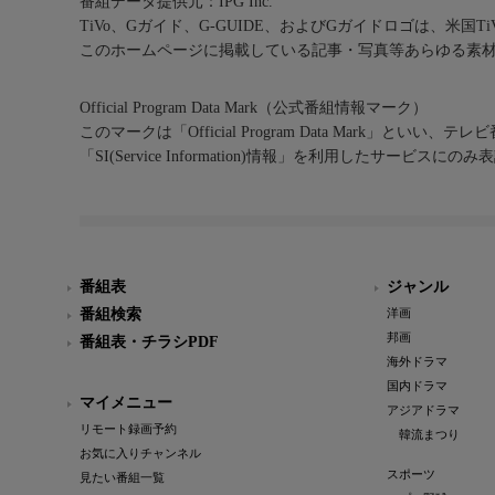
番組データ提供元：IPG Inc.
TiVo、Gガイド、G-GUIDE、およびGガイドロゴは、米国T
このホームページに掲載している記事・写真等あらゆる素
Official Program Data Mark（公式番組情報マーク）
このマークは「Official Program Data Mark」といい
「SI(Service Information)情報」を利用したサービ
番組表
ジャンル
番組検索
洋画
邦画
番組表・チラシPDF
海外ドラマ
国内ドラマ
マイメニュー
アジアドラマ
リモート録画予約
韓流まつり
お気に入りチャンネル
スポーツ
見たい番組一覧