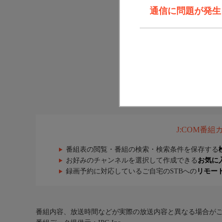
通信に問題が発生しま
J:COM番
番組表の閲覧・番組の検索・検索条件を保存する
お好みのチャンネルを選択して作成できる
お気に
録画予約に対応しているご自宅のSTBへの
リモー
番組内容、放送時間などが実際の放送内容と異なる場合が