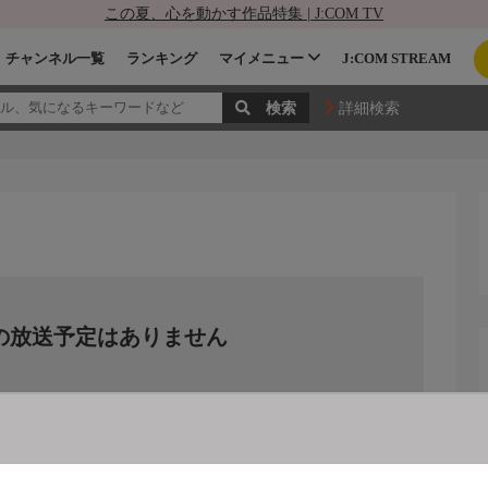
この夏、心を動かす作品特集 | J:COM TV
チャンネル一覧
ランキング
マイメニュー
J:COM STREAM
詳細検索
の放送予定はありません