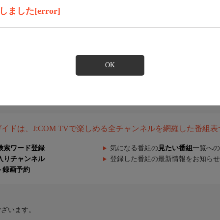
した[error]
OK
組ガイドは、J:COM TVで楽しめる全チャンネルを網羅した番組
検索ワード登録
気になる番組の
見たい番組
一覧への
入りチャンネル
登録した番組の最新情報をお知らせ
ト録画予約
ございます。