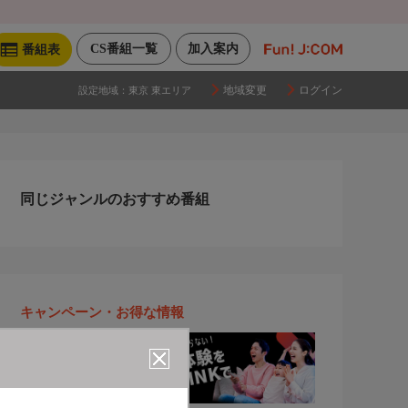
CS番組一覧
加入案内
番組表
地域変更
ログイン
設定地域：
東京 東エリア
同じジャンルのおすすめ番組
キャンペーン・お得な情報