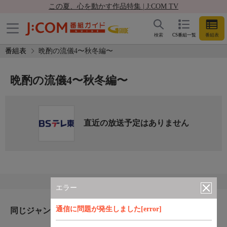
この夏、心を動かす作品特集 | J:COM TV
検索
CS番組一覧
番組表
番組表
晩酌の流儀4〜秋冬編〜
晩酌の流儀4〜秋冬編〜
直近の放送予定はありません
エラー
通信に問題が発生しました[error]
同じジャンルのおすすめ番組