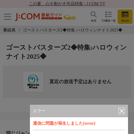
この夏、心を動かす作品特集 | J:COM TV
検索
CS番組一覧
番組表
番組表
ゴーストバスターズ2◆特集:ハロウィンナイト2025◆
ゴーストバスターズ2◆特集:ハロウィン
ナイト2025◆
直近の放送予定はありません
エラー
通信に問題が発生しました[error]
同じジャンルのおすすめ番組