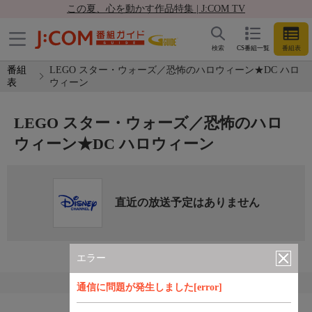
この夏、心を動かす作品特集 | J:COM TV
検索
CS番組一覧
番組表
番組
LEGO スター・ウォーズ／恐怖のハロウィーン★DC ハロ
表
ウィーン
LEGO スター・ウォーズ／恐怖のハロ
ウィーン★DC ハロウィーン
直近の放送予定はありません
エラー
通信に問題が発生しました[error]