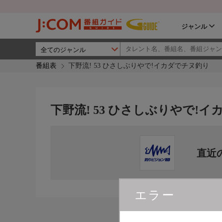
ジャンル
番組表
下野流! 53 ひさしぶりやで!イカダでチヌ釣り
下野流! 53 ひさしぶりやで!
直近
エラー