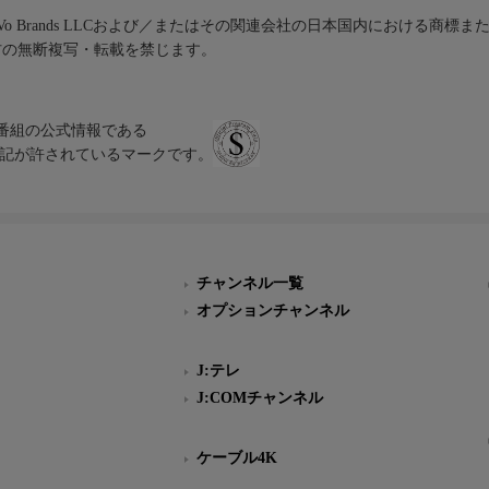
iVo Brands LLCおよび／またはその関連会社の日本国内における商標
材の無断複写・転載を禁じます。
、テレビ番組の公式情報である
スにのみ表記が許されているマークです。
チャンネル一覧
オプションチャンネル
J:テレ
J:COMチャンネル
ケーブル4K