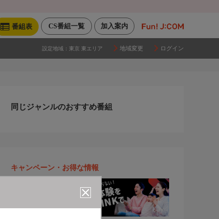
CS番組一覧
加入案内
番組表
地域変更
ログイン
設定地域：
東京 東エリア
同じジャンルのおすすめ番組
キャンペーン・お得な情報