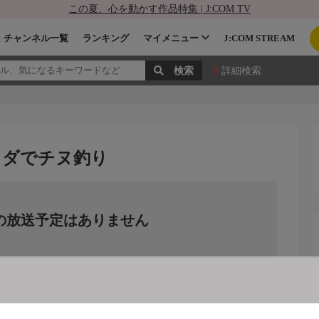
この夏、心を動かす作品特集 | J:COM TV
チャンネル一覧
ランキング
マイメニュー
J:COM STREAM
詳細検索
イカダでチヌ釣り
の放送予定はありません