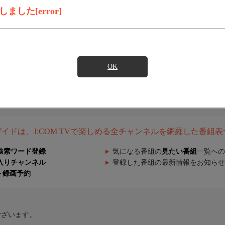
した[error]
OK
組ガイドは、J:COM TVで楽しめる全チャンネルを網羅した番組
検索ワード登録
気になる番組の
見たい番組
一覧への
入りチャンネル
登録した番組の最新情報をお知らせ
ト録画予約
ございます。