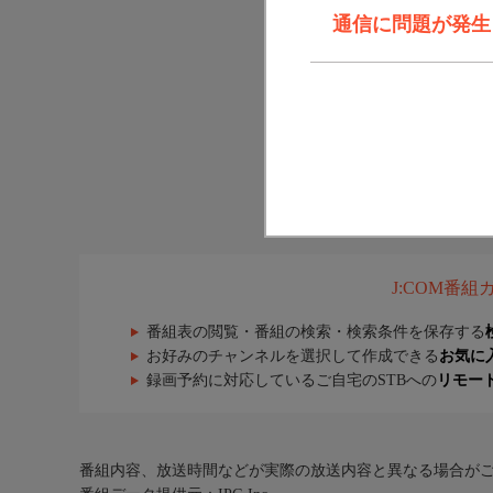
通信に問題が発生しま
J:COM番
番組表の閲覧・番組の検索・検索条件を保存する
お好みのチャンネルを選択して作成できる
お気に
録画予約に対応しているご自宅のSTBへの
リモー
番組内容、放送時間などが実際の放送内容と異なる場合が