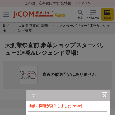
この夏、心を動かす作品特集 | J:COM TV
検索
CS番組一覧
番組表
番組
大創業祭直前!豪華ショップスターバリュー2連発&レジェ
表
ンド登場!
大創業祭直前!豪華ショップスターバリ
ュー2連発&レジェンド登場!
直近の放送予定はありません
エラー
通信に問題が発生しました[error]