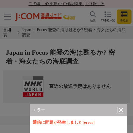
この夏、心を動かす作品特集 | J:COM TV
検索
CS番組一覧
番組表
番組
Japan in Focus 能登の海は甦るか? 密着・海女たちの海底
表
調査
Japan in Focus 能登の海は甦るか? 密
着・海女たちの海底調査
直近の放送予定はありません
エラー
通信に問題が発生しました[error]