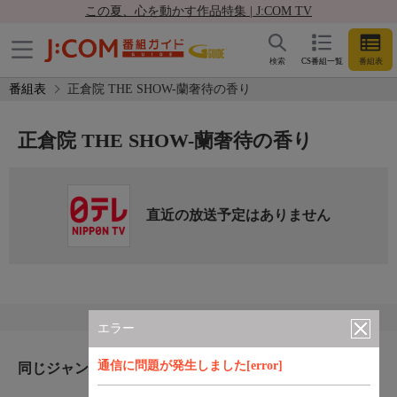
この夏、心を動かす作品特集 | J:COM TV
検索
CS番組一覧
番組表
番組表
正倉院 THE SHOW-蘭奢待の香り
正倉院 THE SHOW-蘭奢待の香り
直近の放送予定はありません
エラー
通信に問題が発生しました[error]
同じジャンルのおすすめ番組