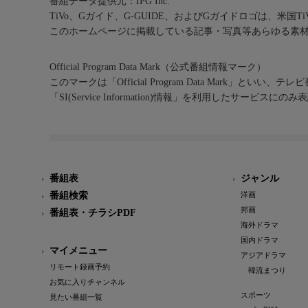
番組データ提供元：IPG Inc.
TiVo、Gガイド、G-GUIDE、およびGガイドロゴは、米国T
このホームページに掲載している記事・写真等あらゆる素
Official Program Data Mark（公式番組情報マーク）
このマークは「Official Program Data Mark」といい
「SI(Service Information)情報」を利用したサービ
番組表
ジャンル
番組検索
洋画
邦画
番組表・チラシPDF
海外ドラマ
国内ドラマ
マイメニュー
アジアドラマ
リモート録画予約
韓流まつり
お気に入りチャンネル
スポーツ
見たい番組一覧