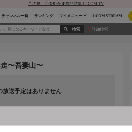
この夏、心を動かす作品特集 | J:COM TV
チャンネル一覧
ランキング
マイメニュー
J:COM STREAM
詳細検索
縦走〜吾妻山〜
の放送予定はありません