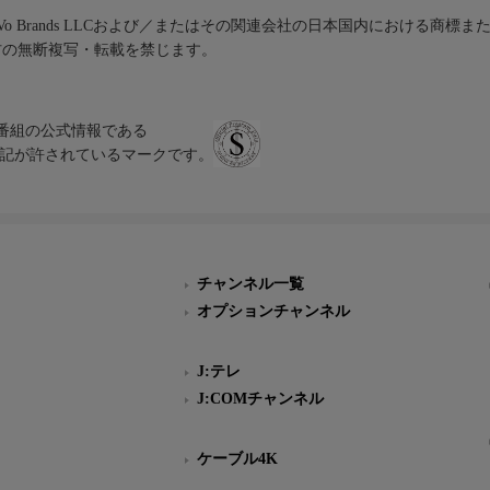
iVo Brands LLCおよび／またはその関連会社の日本国内における商標
材の無断複写・転載を禁じます。
、テレビ番組の公式情報である
スにのみ表記が許されているマークです。
チャンネル一覧
オプションチャンネル
J:テレ
J:COMチャンネル
ケーブル4K