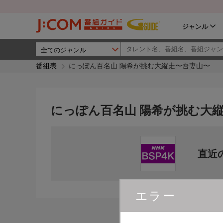
ジャンル
番組表
にっぽん百名山 陽希が挑む大縦走〜吾妻山〜
にっぽん百名山 陽希が挑む大
直近
エラー