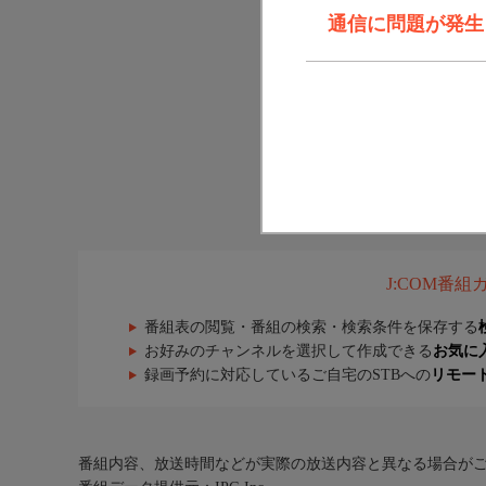
通信に問題が発生しま
J:COM番
番組表の閲覧・番組の検索・検索条件を保存する
お好みのチャンネルを選択して作成できる
お気に
録画予約に対応しているご自宅のSTBへの
リモー
番組内容、放送時間などが実際の放送内容と異なる場合が