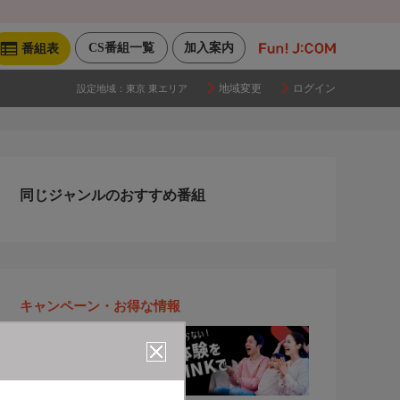
CS番組一覧
加入案内
番組表
地域変更
ログイン
設定地域：
東京 東エリア
同じジャンルのおすすめ番組
キャンペーン・お得な情報