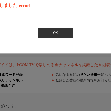
した[error]
OK
組ガイドは、J:COM TVで楽しめる全チャンネルを網羅した番組
検索ワード登録
気になる番組の
見たい番組
一覧への
入りチャンネル
登録した番組の最新情報をお知らせ
ト録画予約
ございます。