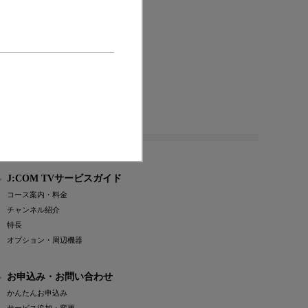
または登録商標です。
J:COM TVサービスガイド
コース案内・料金
チャンネル紹介
特長
オプション・周辺機器
お申込み・お問い合わせ
かんたんお申込み