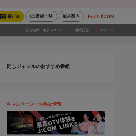
CS番組一覧
加入案内
番組表
地域変更
ログイン
設定地域：
東京 東エリア
同じジャンルのおすすめ番組
キャンペーン・お得な情報