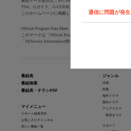
番組データ提供元：IPG Inc.
TiVo、Gガイド、G-GUIDE、およびGガイドロゴは、米国T
通信に問題が発生しま
このホームページに掲載している記事・写真等あらゆる素
Official Program Data Mark（公式番組情報マーク）
このマークは「Official Program Data Mark」といい
「SI(Service Information)情報」を利用したサービ
番組表
ジャンル
番組検索
洋画
邦画
番組表・チラシPDF
海外ドラマ
国内ドラマ
マイメニュー
アジアドラマ
リモート録画予約
韓流まつり
お気に入りチャンネル
スポーツ
見たい番組一覧