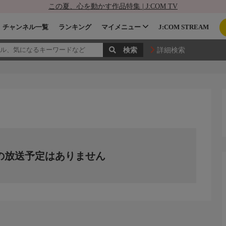
この夏、心を動かす作品特集 | J:COM TV
チャンネル一覧
ランキング
マイメニュー
J:COM STREAM
詳細検索
の放送予定はありません