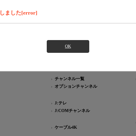
iVo Brands LLCおよび／またはその関連会社の日本国内における商標
した[error]
材の無断複写・転載を禁じます。
、テレビ番組の公式情報である
スにのみ表記が許されているマークです。
OK
チャンネル一覧
オプションチャンネル
J:テレ
J:COMチャンネル
ケーブル4K