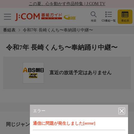
この夏、心を動かす作品特集 | J:COM TV
検索
CS番組一覧
番組表
番組表
令和7年 長崎くんち〜奉納踊り中継〜
令和7年 長崎くんち〜奉納踊り中継〜
直近の放送予定はありません
エラー
通信に問題が発生しました[error]
同じジャンルのおすすめ番組