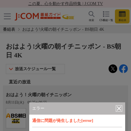
この夏、心を動かす作品特集 | J:COM TV
検索
CS番組一覧
番組表
番組表
おはよう!火曜の朝イチニッポン - BS朝日 4K
おはよう!火曜の朝イチニッポン - BS朝
日 4K
放送スケジュール一覧
直近の放送
おはよう！火曜の朝イチニッポン
8月11日(火)
06:25〜06:55
エラー
Ch.151
BS朝日 4K
通信に問題が発生しました[error]