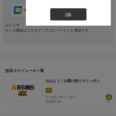
カレンダー登録
アプリ視聴
放送前
OK
おしらせ
※この番組は２Ｋをアップコンバートした番組です
放送スケジュール一覧
おはよう！火曜の朝イチニッポン
4K
8/11(火)
06:25～06:55
BS朝日 4K