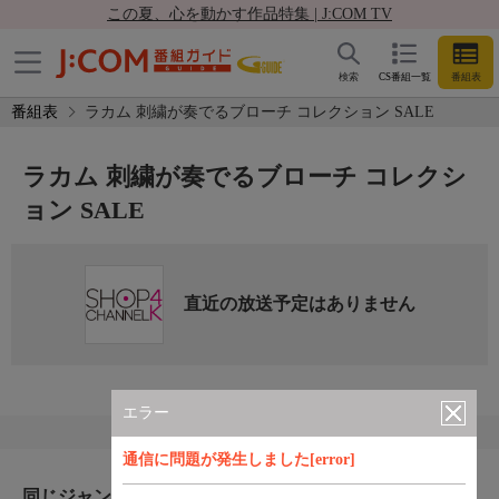
この夏、心を動かす作品特集 | J:COM TV
検索
CS番組一覧
番組表
番組表
ラカム 刺繍が奏でるブローチ コレクション SALE
ラカム 刺繍が奏でるブローチ コレクシ
ョン SALE
直近の放送予定はありません
エラー
通信に問題が発生しました[error]
同じジャンルのおすすめ番組