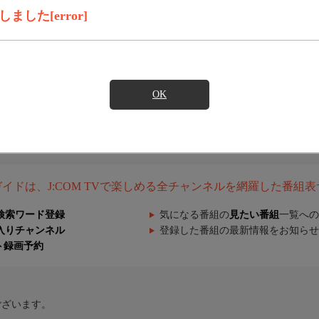
した[error]
OK
組ガイドは、J:COM TVで楽しめる全チャンネルを網羅した番組
検索ワード登録
気になる番組の
見たい番組
一覧への
入りチャンネル
登録した番組の最新情報をお知らせ
ト録画予約
ございます。