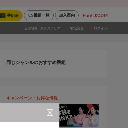
CS番組一覧
加入案内
番組表
地域変更
ログイン
設定地域：
東京 東エリア
同じジャンルのおすすめ番組
キャンペーン・お得な情報