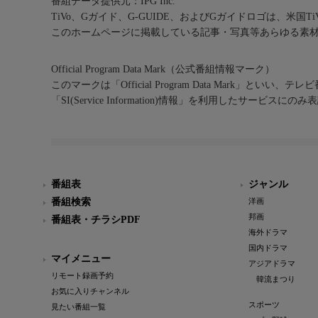
番組データ提供元：IPG Inc.
TiVo、Gガイド、G-GUIDE、およびGガイドロゴは、米国T
このホームページに掲載している記事・写真等あらゆる素
Official Program Data Mark（公式番組情報マーク）
このマークは「Official Program Data Mark」といい
「SI(Service Information)情報」を利用したサービ
番組表
ジャンル
番組検索
洋画
邦画
番組表・チラシPDF
海外ドラマ
国内ドラマ
マイメニュー
アジアドラマ
リモート録画予約
韓流まつり
お気に入りチャンネル
スポーツ
見たい番組一覧