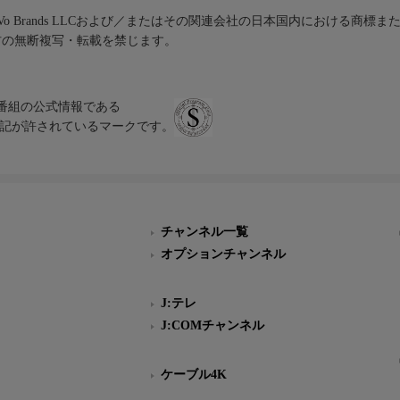
iVo Brands LLCおよび／またはその関連会社の日本国内における商標
材の無断複写・転載を禁じます。
、テレビ番組の公式情報である
スにのみ表記が許されているマークです。
チャンネル一覧
オプションチャンネル
J:テレ
J:COMチャンネル
ケーブル4K