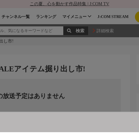
この夏、心を動かす作品特集 | J:COM TV
チャンネル一覧
ランキング
マイメニュー
J:COM STREAM
詳細検索
出し市!
ALEアイテム掘り出し市!
の放送予定はありません