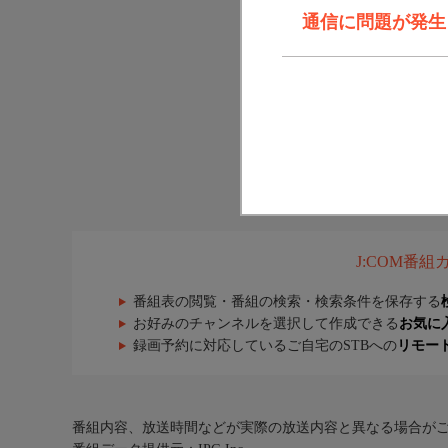
通信に問題が発生しま
J:COM番
番組表の閲覧・番組の検索・検索条件を保存する
お好みのチャンネルを選択して作成できる
お気に
録画予約に対応しているご自宅のSTBへの
リモー
番組内容、放送時間などが実際の放送内容と異なる場合が