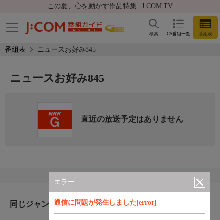
この夏、心を動かす作品特集 | J:COM TV
検索
CS番組一覧
番組表
番組表
ニュースお好み845
ニュースお好み845
直近の放送予定はありません
エラー
通信に問題が発生しました[error]
同じジャンルのおすすめ番組