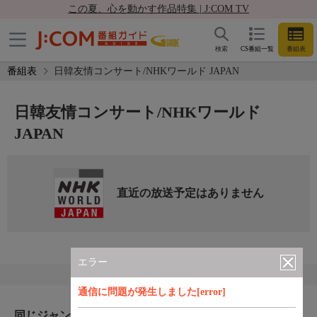
この夏、心を動かす作品特集 | J:COM TV
検索
CS番組一覧
番組表
番組表
日韓友情コンサート/NHKワールド JAPAN
日韓友情コンサート/NHKワールド
JAPAN
直近の放送予定はありません
エラー
通信に問題が発生しました[error]
同じジャンルのおすすめ番組