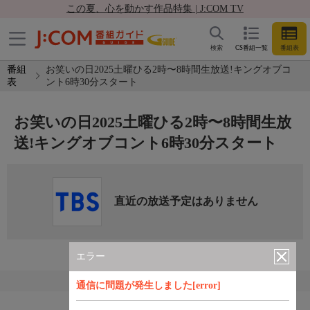
この夏、心を動かす作品特集 | J:COM TV
検索
CS番組一覧
番組表
番組
お笑いの日2025土曜ひる2時〜8時間生放送!キングオブコ
表
ント6時30分スタート
お笑いの日2025土曜ひる2時〜8時間生放
送!キングオブコント6時30分スタート
直近の放送予定はありません
エラー
通信に問題が発生しました[error]