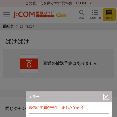
この夏、心を動かす作品特集 | J:COM TV
検索
CS番組一覧
番組表
番組表
ばけばけ
ばけばけ
直近の放送予定はありません
エラー
通信に問題が発生しました[error]
同じジャンルのおすすめ番組