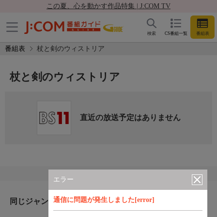
この夏、心を動かす作品特集 | J:COM TV
検索
CS番組一覧
番組表
番組表
杖と剣のウィストリア
杖と剣のウィストリア
直近の放送予定はありません
エラー
通信に問題が発生しました[error]
同じジャンルのおすすめ番組