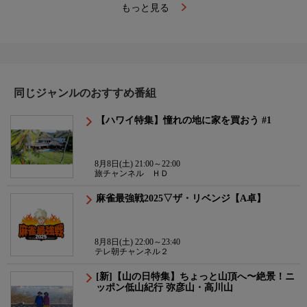
もっと見る
同じジャンルのおすすめ番組
【ハワイ特集】憧れの地に家を買おう #1
8月8日(土) 21:00～22:00
旅チャンネル ＨＤ
麻雀最強戦2025▽ザ・リベンジ【A卓】
8月8日(土) 22:00～23:40
テレ朝チャンネル２
[新]【山の日特集】ちょっと山頂へ〜絶景！ニ
ッポン低山紀行 弥彦山・高川山