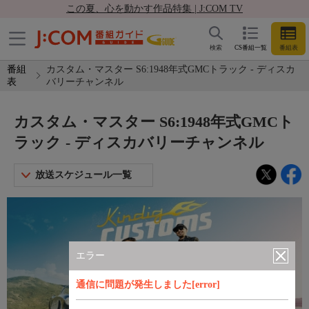
この夏、心を動かす作品特集 | J:COM TV
検索
CS番組一覧
番組表
番組
カスタム・マスター S6:1948年式GMCトラック - ディスカ
表
バリーチャンネル
カスタム・マスター S6:1948年式GMCト
ラック - ディスカバリーチャンネル
放送スケジュール一覧
エラー
通信に問題が発生しました[error]