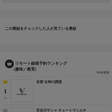
1948年式GMCトラックが1人のトラック愛好家の目に留まり、つ
いに売却が決まった。保留になっていたトラックの作業は再開さ
れたが、顧客はデイブに色の変更や新しいインテリアデザインを
伝える。キンディグ・イット・デザインが総力を挙げて顧客が満
足のする一台に仕上げる。
この番組をチェックした人が見ている番組
リモート録画予約ランキング
(趣味／教育)
08/06更新
谷碧 女神の誘惑
1
(-)
百合川サシャ チェートヴィルチ