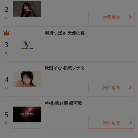
2
次回放送
(-)
羽川つばさ 天使の翼
3
(1)
秋田そな 初恋ソナタ
4
次回放送
(-)
将棋)第34期 銀河戦
5
次回放送
(6)