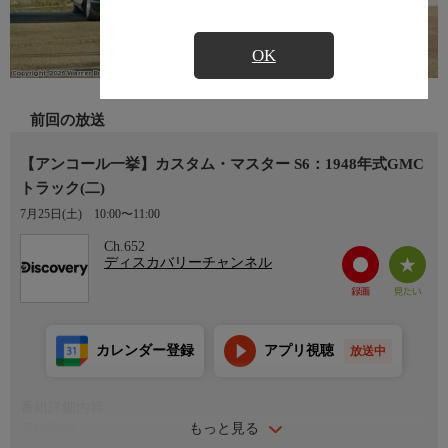
OK
前回の放送
【アンコール一挙】カスタム・マスター S6：1948年式GMC
トラック(二)
7月25日(土)
10:00〜11:00
Ch.652
ディスカバリーチャンネル
カレンダー登録
アプリ視聴
放送中
番組詳細内容
もっと見る
番組詳細