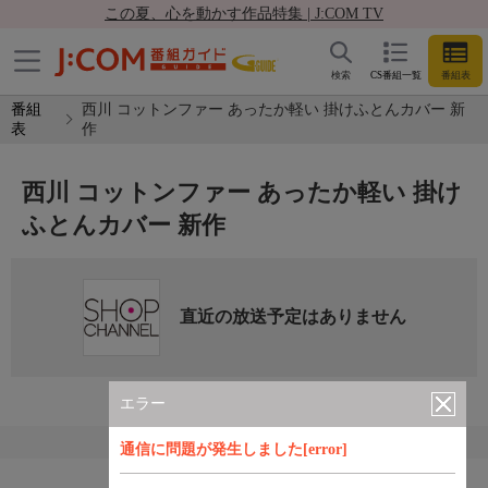
この夏、心を動かす作品特集 | J:COM TV
検索
CS番組一覧
番組表
番組
西川 コットンファー あったか軽い 掛けふとんカバー 新
表
作
西川 コットンファー あったか軽い 掛け
ふとんカバー 新作
直近の放送予定はありません
エラー
通信に問題が発生しました[error]