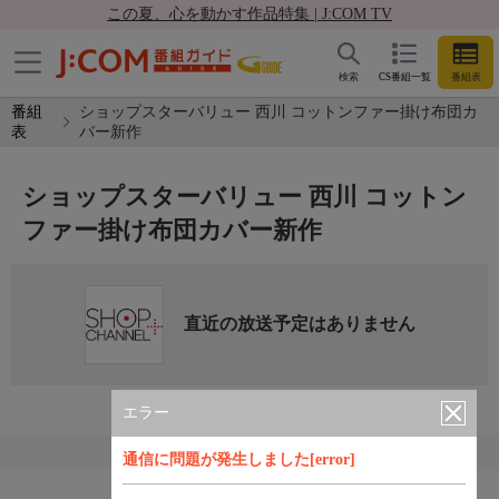
この夏、心を動かす作品特集 | J:COM TV
検索
CS番組一覧
番組表
番組
ショップスターバリュー 西川 コットンファー掛け布団カ
表
バー新作
ショップスターバリュー 西川 コットン
ファー掛け布団カバー新作
直近の放送予定はありません
エラー
通信に問題が発生しました[error]