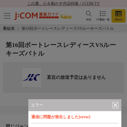
この夏、心を動かす作品特集 | J:COM TV
検索
CS番組一覧
番組表
番組表
第16回ボートレースレディースVSルーキーズバトル
第16回ボートレースレディースVSルー
キーズバトル
直近の放送予定はありません
エラー
通信に問題が発生しました[error]
同じジャンルのおすすめ番組