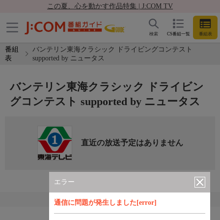
この夏、心を動かす作品特集 | J:COM TV
検索
CS番組一覧
番組表
番組
バンテリン東海クラシック ドライビングコンテスト
表
supported by ニュータス
バンテリン東海クラシック ドライビン
グコンテスト supported by ニュータス
直近の放送予定はありません
エラー
通信に問題が発生しました[error]